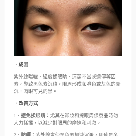
．成因
紫外線曝曬、過度揉眼睛、清潔不當或遺傳等因
素，導致黑色素沉積，眼周形成咖啡色或灰色的黯
沉，肉眼可見的黑。
．改善方式
1．
避免揉眼睛：
尤其在卸妝和擦眼周保養品時勿
大力搓揉，以減少對眼周的摩擦和刺激。
2．
防曬：
紫外線會使黑色素加速沉澱，即使是冬