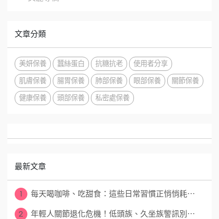
文章分類
美妍保養
蠶絲蛋白
抗糖抗老
使用者分享
肌膚保養
腸胃保養
肺部保養
眼部保養
關節保養
健康保養
頭部保養
私密處保養
最新文章
1
每天喝咖啡、吃甜食：這些日常習慣正悄悄耗⋯
2
年輕人關節退化危機！低頭族、久坐族警訊別⋯